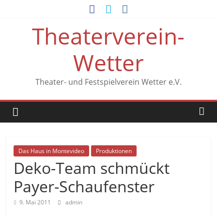
Zum
Inhalt
Theaterverein-
springen
Wetter
Theater- und Festspielverein Wetter e.V.
Das Haus in Montevideo
Produktionen
Deko-Team schmückt
Payer-Schaufenster
9. Mai 2011
admin