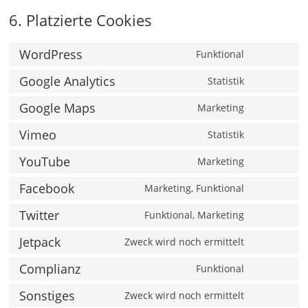
6. Platzierte Cookies
WordPress
Funktional
Consent
to
Google Analytics
Statistik
Consent
service
to
Google Maps
wordpress
Marketing
Consent
service
to
Vimeo
google-
Statistik
Consent
service
analytics
to
YouTube
google-
Marketing
Consent
service
maps
to
Facebook
vimeo
Marketing, Funktional
Consent
service
to
Twitter
youtube
Funktional, Marketing
Consent
service
to
Jetpack
facebook
Zweck wird noch ermittelt
Consent
service
to
Complianz
twitter
Funktional
Consent
service
to
Sonstiges
jetpack
Zweck wird noch ermittelt
Consent
service