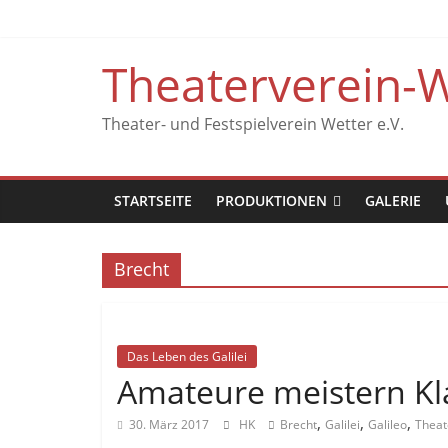
Zum
Inhalt
springen
Theaterverein-W
Theater- und Festspielverein Wetter e.V.
STARTSEITE
PRODUKTIONEN
GALERIE
Brecht
Das Leben des Galilei
Amateure meistern Kl
,
,
,
30. März 2017
HK
Brecht
Galilei
Galileo
Theat