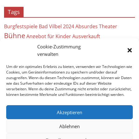
Tags
Burgfestspiele Bad Vilbel 2024
Absurdes Theater
Bühne
Angebot für Kinder
Ausverkauft
Bühnenbau
Arbeitseinsatz
Cookie-Zustimmung
25 Jahre
; ein seltsames Paar
verwalten
Brecht
Theaterverein
angeklagt
Anstrich
Absage
Um dir ein optimales Erlebnis zu bieten, verwenden wir Technologien wie
Auf hoher See
Ausfall
Bergfest
Beweise
Acht
Cookies, um Geräteinformationen zu speichern und/oder darauf
André
zuzugreifen. Wenn du diesen Technologien zustimmst, können wir Daten
Frauen
Bad Vilbel Kultur
wie das Surfverhalten oder eindeutige IDs auf dieser Website
verarbeiten. Wenn du deine Zustimmung nicht erteilst oder zurückziehst,
können bestimmte Merkmale und Funktionen beeinträchtigt werden.
Akzeptieren
Copyright © 2026
Theaterverein-Wetter
. Alle Rechte
Ablehnen
vorbehalten.
Theme:
ColorMag
von ThemeGrill. Bereitgestellt von