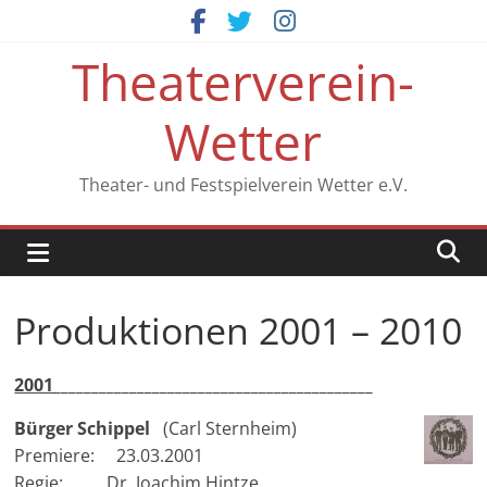
Zum
Inhalt
Theaterverein-
springen
Wetter
Theater- und Festspielverein Wetter e.V.
Produktionen 2001 – 2010
2001
_________________________________
_________
Bürger Schippel
(Carl Sternheim)
Premiere: 23.03.2001
Regie: Dr. Joachim Hintze