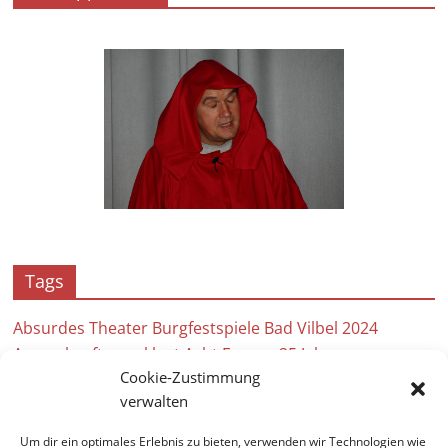
Tags
Absurdes Theater
Burgfestspiele Bad Vilbel 2024
Ausverkauft
angeklagt
Acht Frauen
25 Jahre
Cookie-Zustimmung
Brecht
Bühnenbau
Theaterverein
Absage
verwalten
Auf hoher See
Bühne
Bergfest
Anstrich
André
Um dir ein optimales Erlebnis zu bieten, verwenden wir Technologien wie