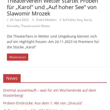
Theaterverein Wetter startet Proben
für „Karol“ und „Auf hoher See“ von
Slawomir Mrozek
,
,
24. April 2023
André Mettken
Auf hoher See
Karol
,
Komödie
Theaterverein Wetter
Die Theaterfans in Wetter und Umgebung können sich
auf ein Highlight freuen: Am 24.11.2023 ist Premiere für
die Stücke „Karol“
Weiterlesen
News
Dreimal ausverkauft – was für ein Wochenende auf dem
Klosterberg!
Proben-Eindrücke: Aus dem 1. Akt von „Dracula“