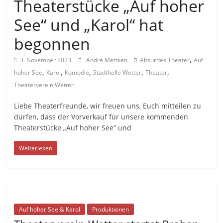
Theaterstücke „Auf hoher
See“ und „Karol“ hat
begonnen
,
3. November 2023
André Mettken
Absurdes Theater
Auf
,
,
,
,
,
hoher See
Karol
Komödie
Stadthalle Wetter
Theater
Theaterverein Wetter
Liebe Theaterfreunde, wir freuen uns, Euch mitteilen zu
dürfen, dass der Vorverkauf für unsere kommenden
Theaterstücke „Auf hoher See“ und
Weiterlesen
Auf hoher See & Karol
Produktionen