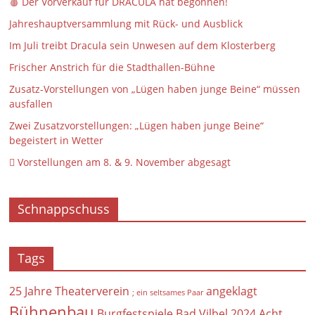
🩸 Der Vorverkauf für DRACULA hat begonnen!
Jahreshauptversammlung mit Rück- und Ausblick
Im Juli treibt Dracula sein Unwesen auf dem Klosterberg
Frischer Anstrich für die Stadthallen-Bühne
Zusatz-Vorstellungen von „Lügen haben junge Beine“ müssen
ausfallen
Zwei Zusatzvorstellungen: „Lügen haben junge Beine“
begeistert in Wetter
 Vorstellungen am 8. & 9. November abgesagt
Schnappschuss
Tags
25 Jahre Theaterverein
angeklagt
; ein seltsames Paar
Bühnenbau
Burgfestspiele Bad Vilbel 2024
Acht