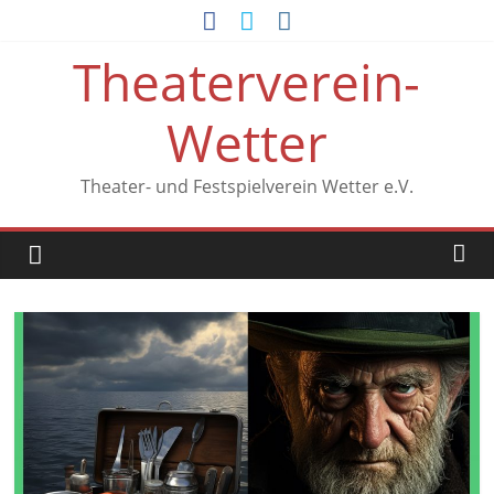
Zum
Inhalt
Theaterverein-
springen
Wetter
Theater- und Festspielverein Wetter e.V.