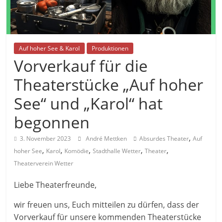
Auf hoher See & Karol
Produktionen
Vorverkauf für die
Theaterstücke „Auf hoher
See“ und „Karol“ hat
begonnen
,
3. November 2023
André Mettken
Absurdes Theater
Auf
,
,
,
,
,
hoher See
Karol
Komödie
Stadthalle Wetter
Theater
Theaterverein Wetter
Liebe Theaterfreunde,
wir freuen uns, Euch mitteilen zu dürfen, dass der
Vorverkauf für unsere kommenden Theaterstücke