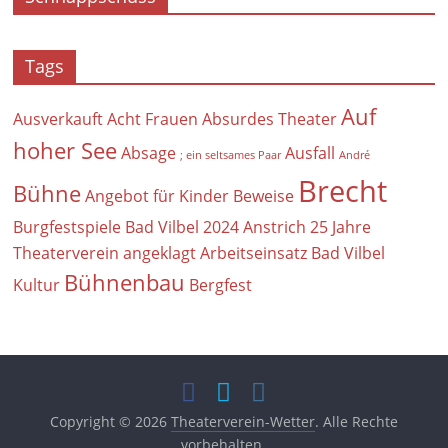
Tags
Auf
Ausverkauft
Acht Frauen
Absurdes Theater
hoher See
Absage
Ausfall
; ein seltsames Paar
André
Brecht
Bühne
Angebot für Kinder
Beweise
Burgfestspiele Bad Vilbel 2024
Anstrich
25 Jahre
Theaterverein
angeklagt
Arbeitseinsatz
Bad Vilbel
Bühnenbau
Kultur
Bergfest
Copyright © 2026
Theaterverein-Wetter
. Alle Rechte
vorbehalten.