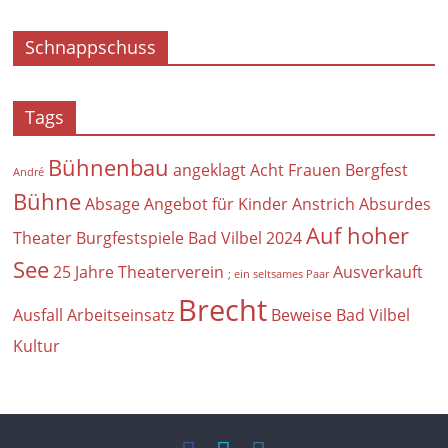
Schnappschuss
Tags
Bühnenbau
angeklagt
Acht Frauen
Bergfest
André
Bühne
Absage
Angebot für Kinder
Anstrich
Absurdes
Auf hoher
Theater
Burgfestspiele Bad Vilbel 2024
See
25 Jahre Theaterverein
Ausverkauft
; ein seltsames Paar
Brecht
Ausfall
Arbeitseinsatz
Beweise
Bad Vilbel
Kultur