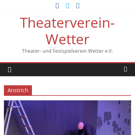
Zum
Inhalt
Theaterverein-
springen
Wetter
Theater- und Festspielverein Wetter e.V.
Anstrich