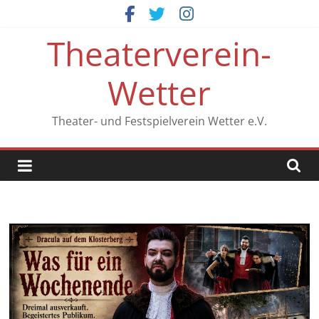
Zum
Inhalt
Theaterverein-
springen
Wetter
Theater- und Festspielverein Wetter e.V.