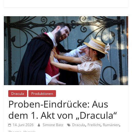
Dracula
Produktionen
Proben-Eindrücke: Aus
dem 1. Akt von „Dracula“
,
,
,
14. Juni 2026
Simone Batz
Dracula
Freilicht
Rumänien
,