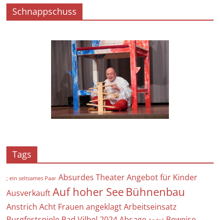
Schnappschuss
Tags
Absurdes Theater
Angebot für Kinder
; ein seltsames Paar
Auf hoher See
Bühnenbau
Ausverkauft
Anstrich
Acht Frauen
angeklagt
Arbeitseinsatz
Burgfestspiele Bad Vilbel 2024
Absage
Beweise