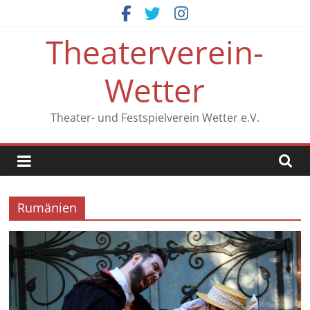
Zum
Inhalt
Theaterverein-
springen
Wetter
Theater- und Festspielverein Wetter e.V.
Rumänien