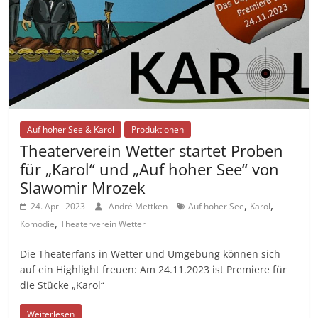
Auf hoher See & Karol
Produktionen
Theaterverein Wetter startet Proben
für „Karol“ und „Auf hoher See“ von
Slawomir Mrozek
,
,
24. April 2023
André Mettken
Auf hoher See
Karol
,
Komödie
Theaterverein Wetter
Die Theaterfans in Wetter und Umgebung können sich
auf ein Highlight freuen: Am 24.11.2023 ist Premiere für
die Stücke „Karol“
Weiterlesen