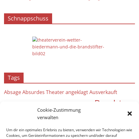
Schnappschuss
Tags
Absage
Absurdes Theater
angeklagt
Ausverkauft
Brecht
Bühnenbau
Arbeitseinsatz
Ausfall
Cookie-Zustimmung
Bühne
Anstrich
Beweise
Bad Vilbel Kultur
verwalten
André
Angebot für Kinder
Bergfest
Burgfestspiele Bad Vilbel
Um dir ein optimales Erlebnis zu bieten, verwenden wir Technologien wie
Auf hoher See
2024
Acht Frauen
25 Jahre
Cookies, um Geräteinformationen zu speichern und/oder darauf