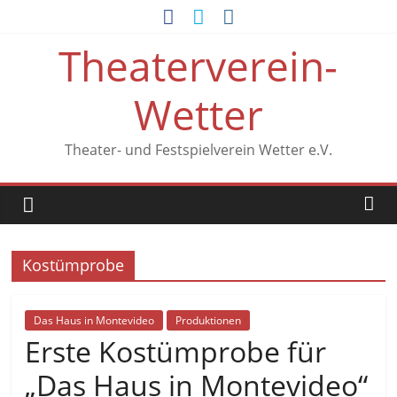
Zum
Inhalt
Theaterverein-
springen
Wetter
Theater- und Festspielverein Wetter e.V.
Kostümprobe
Das Haus in Montevideo
Produktionen
Erste Kostümprobe für
„Das Haus in Montevideo“