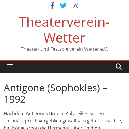
Zum
Inhalt
Theaterverein-
springen
Wetter
Theater- und Festspielverein Wetter e.V.
Antigone (Sophokles) –
1992
Nachdem Antigones Bruder Polyneikes seinen
Thronanspruch vergeblich gewaltsam geltend machte,
hat König Kreon die Herrschaft über Theben