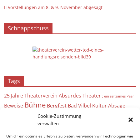
 Vorstellungen am 8. & 9. November abgesagt
Schnappschuss
Tags
25 Jahre Theaterverein
Absurdes Theater
; ein seltsames Paar
Bühne
Beweise
Bergfest
Bad Vilbel Kultur
Absage
Auf hoher See
Acht Frauen
Anstrich
Cookie-Zustimmung
Burgfestspiele
verwalten
Brecht
Bad Vilbel 2024
Ausfall
Angebot für Kinder
Um dir ein optimales Erlebnis zu bieten, verwenden wir Technologien wie