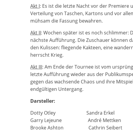
Akt I
: Es ist die letzte Nacht vor der Premier
Verteilung von Taschen, Kartons und vor alle
mühsam die Fassung bewahren.
Akt II
: Wochen später ist es noch schlimmer: D
nächste Aufführung. Die Zuschauer können da
den Kulissen: fliegende Kakteen, eine wande
herrscht Krieg.
Akt III
: Am Ende der Tournee ist vom ursprüngl
letzte Aufführung wieder aus der Publikumspe
gegen das wachsende Chaos und ihre Mitspiele
endgültigen Untergang.
Darsteller:
Dotty Otley Sandra Erkel
Garry Lejeune André Mettken
Brooke Ashton Cathrin Seibert