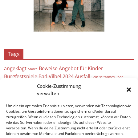
Tags
angeklagt
Beweise
Angebot für Kinder
André
Burgfestspiele Bad Vilbel 2024
Ausfall
; ein seltsames Paar
Brecht
Cookie-Zustimmung
Absage
Bad Vilbel Kultur
25 Jahre
verwalten
Auf hoher See
Bühne
Theaterverein
Um dir ein optimales Erlebnis zu bieten, verwenden wir Technologien wie
Bühnenbau
Arbeitseinsatz
Bergfest
Anstrich
Acht
Cookies, um Geräteinformationen zu speichern und/oder darauf
zuzugreifen. Wenn du diesen Technologien zustimmst, können wir Daten
Frauen
Ausverkauft
Absurdes Theater
wie das Surfverhalten oder eindeutige IDs auf dieser Website
verarbeiten. Wenn du deine Zustimmung nicht erteilst oder zurückziehst,
können bestimmte Merkmale und Funktionen beeinträchtigt werden.