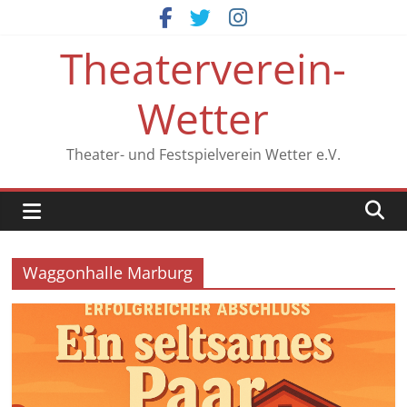
Zum
Inhalt
Theaterverein-
springen
Wetter
Theater- und Festspielverein Wetter e.V.
Waggonhalle Marburg