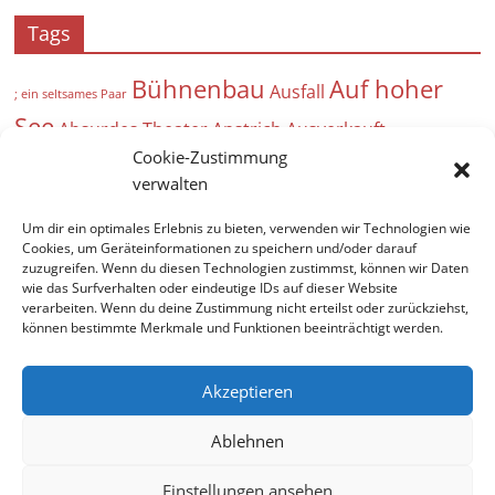
Tags
Bühnenbau
Auf hoher
Ausfall
; ein seltsames Paar
See
Absurdes Theater
Anstrich
Ausverkauft
Cookie-Zustimmung
Arbeitseinsatz
25 Jahre Theaterverein
Bergfest
Bad
verwalten
Bühne
Vilbel Kultur
Beweise
Acht Frauen
André
Brecht
Um dir ein optimales Erlebnis zu bieten, verwenden wir Technologien wie
Angebot für Kinder
Burgfestspiele Bad
Cookies, um Geräteinformationen zu speichern und/oder darauf
zuzugreifen. Wenn du diesen Technologien zustimmst, können wir Daten
Vilbel 2024
Absage
angeklagt
wie das Surfverhalten oder eindeutige IDs auf dieser Website
verarbeiten. Wenn du deine Zustimmung nicht erteilst oder zurückziehst,
können bestimmte Merkmale und Funktionen beeinträchtigt werden.
Akzeptieren
Copyright © 2026
Theaterverein-Wetter
. Alle Rechte
Ablehnen
vorbehalten.
Theme:
ColorMag
von ThemeGrill. Bereitgestellt von
Einstellungen ansehen