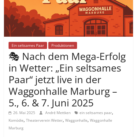
Ein seltsames Paar
Produktionen
🎭 Nach dem Mega-Erfolg
in Wetter: „Ein seltsames
Paar“ jetzt live in der
Waggonhalle Marburg –
5., 6. & 7. Juni 2025
,
26. Mai 2025
André Mettken
ein seltsames paar
,
,
,
Komödie
Theaterverein Wetter
Waggonhalle
Waggonhalle
Marburg