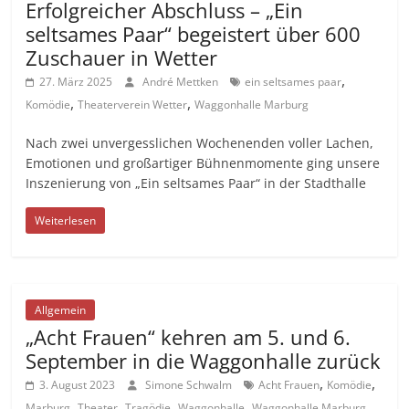
Erfolgreicher Abschluss – „Ein
seltsames Paar“ begeistert über 600
Zuschauer in Wetter
,
27. März 2025
André Mettken
ein seltsames paar
,
,
Komödie
Theaterverein Wetter
Waggonhalle Marburg
Nach zwei unvergesslichen Wochenenden voller Lachen,
Emotionen und großartiger Bühnenmomente ging unsere
Inszenierung von „Ein seltsames Paar“ in der Stadthalle
Weiterlesen
Allgemein
„Acht Frauen“ kehren am 5. und 6.
September in die Waggonhalle zurück
,
,
3. August 2023
Simone Schwalm
Acht Frauen
Komödie
,
,
,
,
Marburg
Theater
Tragödie
Waggonhalle
Waggonhalle Marburg