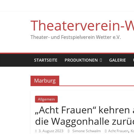
Zum
Inhalt
springen
Theaterverein-W
Theater- und Festspielverein Wetter e.V.
STARTSEITE
PRODUKTIONEN
GALERIE
Marburg
Allgemein
„Acht Frauen“ kehren 
die Waggonhalle zurü
,
3. August 2023
Simone Schwalm
Acht Frauen
K