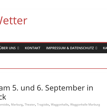
etter
ÜBER UNS
KONTAKT
IMPRESSUM & DATENSCHUTZ
K
am 5. und 6. September in
ck
,
,
,
,
,
omödie
Marburg
Theater
Tragödie
Waggonhalle
Waggonhalle Marburg