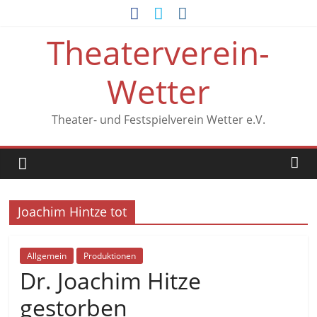
Zum
Inhalt
Theaterverein-
springen
Wetter
Theater- und Festspielverein Wetter e.V.
Joachim Hintze tot
Allgemein
Produktionen
Dr. Joachim Hitze
gestorben