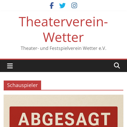
Zum
Inhalt
Theaterverein-
springen
Wetter
Theater- und Festspielverein Wetter e.V.
Schauspieler