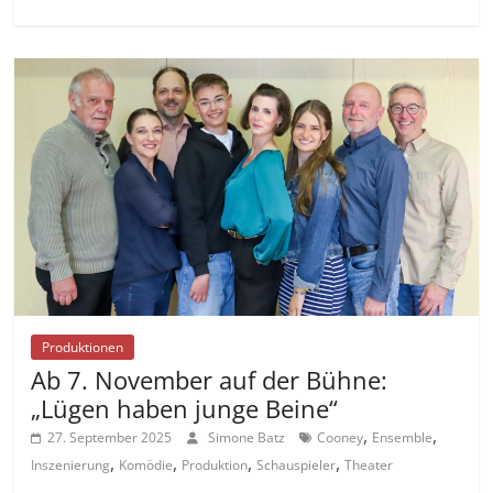
Produktionen
Ab 7. November auf der Bühne:
„Lügen haben junge Beine“
,
,
27. September 2025
Simone Batz
Cooney
Ensemble
,
,
,
,
Inszenierung
Komödie
Produktion
Schauspieler
Theater