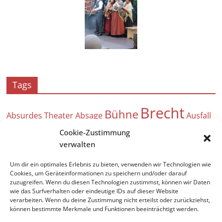
Tags
Brecht
Bühne
Absurdes Theater
Absage
Ausfall
Bergfest
angeklagt
Bad Vilbel Kultur
Anstrich
Cookie-Zustimmung
André
Bühnenbau
Auf hoher See
verwalten
Ausverkauft
Beweise
Acht Frauen
25 Jahre Theaterverein
; ein seltsames
Um dir ein optimales Erlebnis zu bieten, verwenden wir Technologien wie
Burgfestspiele Bad Vilbel 2024
Arbeitseinsatz
Cookies, um Geräteinformationen zu speichern und/oder darauf
Paar
zuzugreifen. Wenn du diesen Technologien zustimmst, können wir Daten
Angebot für Kinder
wie das Surfverhalten oder eindeutige IDs auf dieser Website
verarbeiten. Wenn du deine Zustimmung nicht erteilst oder zurückziehst,
können bestimmte Merkmale und Funktionen beeinträchtigt werden.